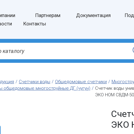
мпании
Партнерам
Документация
Под
вости
Контакты
дукция
Счетчики воды
Общедомовые счетчики
Многостр
ы общедомовые многоструйные ДГ (чугун)
Счетчик воды уни
ЭКО НОМ СВДМ-50
Счет
ЭКО 