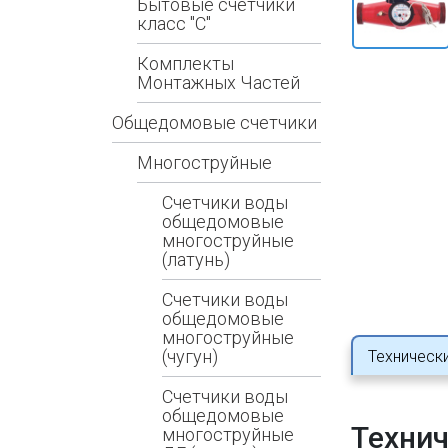
Бытовые счетчики
класс "С"
Комплекты
Монтажных Частей
Общедомовые счетчики
Многоструйные
Счетчики воды
общедомовые
многоструйные
(латунь)
Счетчики воды
общедомовые
многоструйные
(чугун)
Техническ
Счетчики воды
общедомовые
Технич
многоструйные