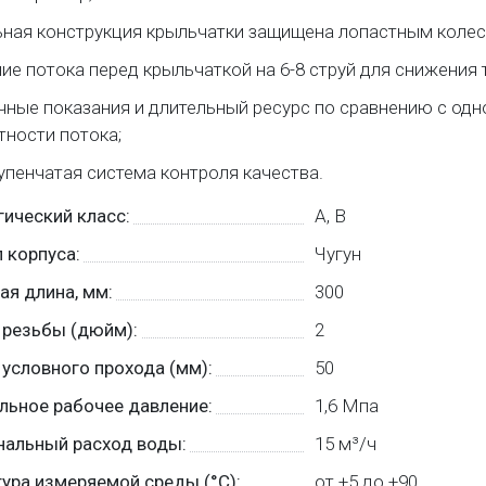
ная конструкция крыльчатки защищена лопастным колес
ие потока перед крыльчаткой на 6-8 струй для снижения 
чные показания и длительный ресурс по сравнению с одн
тности потока;
пенчатая система контроля качества.
ический класс:
А, В
 корпуса:
Чугун
я длина, мм:
300
 резьбы (дюйм):
2
условного прохода (мм):
50
ьное рабочее давление:
1,6 Мпа
нальный расход воды:
15 м³/ч
ура измеряемой среды (°C):
от +5 до +90