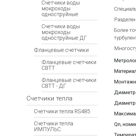
Счетчики воды
мокроходы
Специаль
одноструйные
Разделен
Счетчики воды
Более то
мокроходы
одноструйные ДГ
турбулен
Многосту
Фланцевые счетчики
Метролог
Фланцевые счетчики
СВТТ
Материал
Фланцевые счетчики
Монтажна
СВТТ - ДГ
Диаметр
Счетчики тепла
Диаметр 
Счетчики тепла RS485
Максимал
Счетчики тепла
Qn, номи
ИМПУЛЬС
Температ