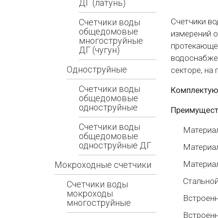
ДГ (латунь)
Счетчики в
Счетчики воды
общедомовые
измерений о
многоструйные
протекающей
ДГ (чугун)
водоснабжен
Одноструйные
секторе, на
Счетчики воды
Комплектую
общедомовые
одноструйные
Преимущест
Счетчики воды
Материал
общедомовые
одноструйные ДГ
Материал
Материал
Мокроходные счетчики
Cтальной
Счетчики воды
мокроходы
Встроенн
многоструйные
Встроенн