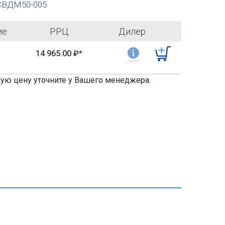
 СВДМ50-005
ие
РРЦ
Дилер
ь
14 965.00
₽*
ную цену уточните у Вашего менеджера.