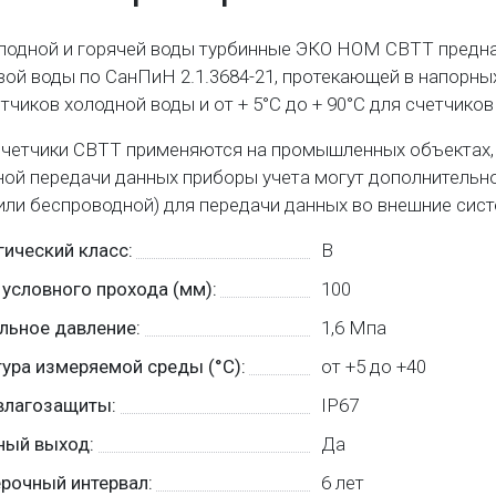
лодной и горячей воды турбинные ЭКО НОМ СВТТ предна
вой воды по СанПиН 2.1.3684-21, протекающей в напорных
етчиков холодной воды и от + 5°С до + 90°С для счетчиков
четчики СВТТ применяются на промышленных объектах, 
ной передачи данных приборы учета могут дополнитель
или беспроводной) для передачи данных во внешние сист
ический класс:
В
условного прохода (мм):
100
льное давление:
1,6 Мпа
ура измеряемой среды (°C):
от +5 до +40
влагозащиты:
IP67
ный выход:
Да
рочный интервал:
6 лет