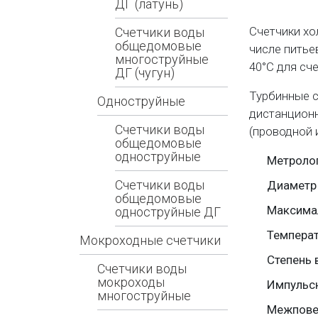
ДГ (латунь)
Счетчики хо
Счетчики воды
общедомовые
числе питье
многоструйные
40°С для сч
ДГ (чугун)
Турбинные с
Одноструйные
дистанцион
Счетчики воды
(проводной 
общедомовые
одноструйные
Метролог
Счетчики воды
Диаметр 
общедомовые
Максима
одноструйные ДГ
Температ
Мокроходные счетчики
Степень 
Счетчики воды
мокроходы
Импульс
многоструйные
Межпове