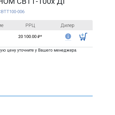
НОМ СВТТ-100х ДГ
 СВТТ100-006
ие
РРЦ
Дилер
ь
20 100.00
₽*
ную цену уточните у Вашего менеджера.