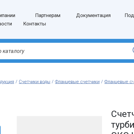
мпании
Партнерам
Документация
Под
вости
Контакты
дукция
Счетчики воды
Фланцевые счетчики
Фланцевые сч
Счет
турб