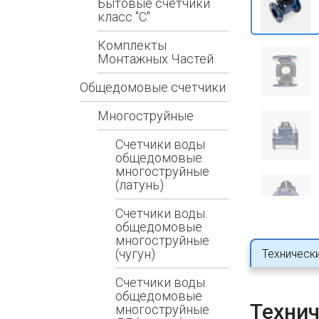
Бытовые счетчики
класс "С"
Комплекты
Монтажных Частей
Общедомовые счетчики
Многоструйные
Счетчики воды
общедомовые
многоструйные
(латунь)
Счетчики воды
общедомовые
многоструйные
(чугун)
Техническ
Счетчики воды
общедомовые
Технич
многоструйные